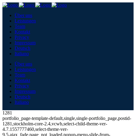
Über uns
Leistungen
Team
Kontakt
Privacy
Impressum
Deutsch
Italiano
Über uns
Leistungen
Team
Kontakt
Privacy
Impressum
Deutsch
Italiano
1281
portfolio_page-template-default,single,single-portfolio_page,postid-
1281,stockholm-core-2.4,vcwb,select-child-theme-ver-
4.7.1557777460,select-theme-ver-
9.5,ajax_fade,page_not_loaded,popup-menu-slide-from-