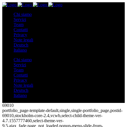
Chi siamo
Servizi
Team
Contatti
Privacy
Note legali
Deutsch
Italiano
Chi siamo
Servizi
Team
Contatti
Privacy
Note legali
Deutsch
Italiano
69010
portfolio_page-template-default,single,single-portfolio_page,postid-
69010,stockholm-core-2.4,vcwb,select-child-theme-ver-
4.7.1557777460,select-theme-ver-
9.5,ajax_fade,page_not_loaded,popup-menu-slide-from-