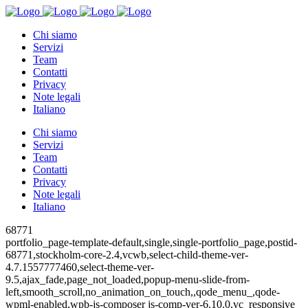
Chi siamo
Servizi
Team
Contatti
Privacy
Note legali
Italiano
Chi siamo
Servizi
Team
Contatti
Privacy
Note legali
Italiano
68771
portfolio_page-template-default,single,single-portfolio_page,postid-
68771,stockholm-core-2.4,vcwb,select-child-theme-ver-
4.7.1557777460,select-theme-ver-
9.5,ajax_fade,page_not_loaded,popup-menu-slide-from-
left,smooth_scroll,no_animation_on_touch,,qode_menu_,qode-
wpml-enabled,wpb-js-composer js-comp-ver-6.10.0,vc_responsive